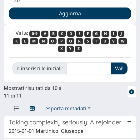
Vai a:
0-9
A
B
C
D
E
F
G
H
I
J
K
L
M
N
O
P
Q
R
S
T
U
V
W
X
Y
Z
o inserisci le iniziali:
Mostrati risultati da 10 a
11 di 11
esporta metadati
Taking complexity seriously. A rejoinder
2015-01-01 Martinico, Giuseppe