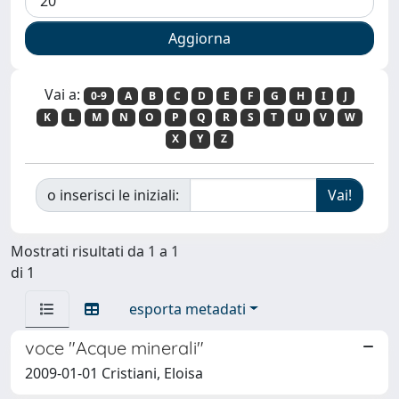
Vai a:
0-9
A
B
C
D
E
F
G
H
I
J
K
L
M
N
O
P
Q
R
S
T
U
V
W
X
Y
Z
o inserisci le iniziali:
Mostrati risultati da 1 a 1
di 1
esporta metadati
voce "Acque minerali"
2009-01-01 Cristiani, Eloisa