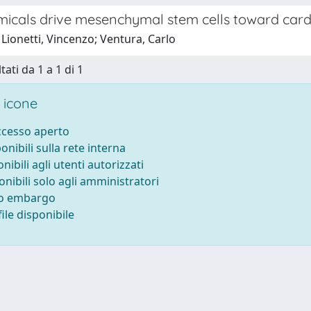
icals drive mesenchymal stem cells toward cardi
Lionetti, Vincenzo; Ventura, Carlo
tati da 1 a 1 di 1
 icone
accesso aperto
ponibili sulla rete interna
onibili agli utenti autorizzati
onibili solo agli amministratori
to embargo
ile disponibile