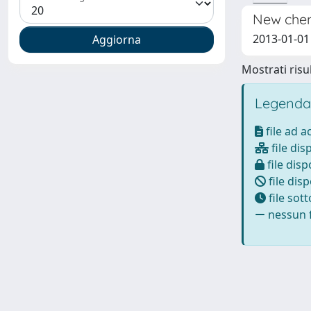
New chem
2013-01-01 
Mostrati risul
Legenda
file ad 
file dis
file disp
file disp
file sot
nessun f