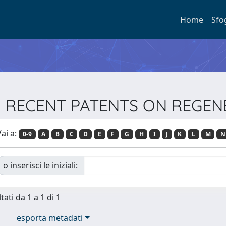
Home
Sfo
sta RECENT PATENTS ON REGE
ai a:
0-9
A
B
C
D
E
F
G
H
I
J
K
L
M
N
o inserisci le iniziali:
tati da 1 a 1 di 1
esporta metadati