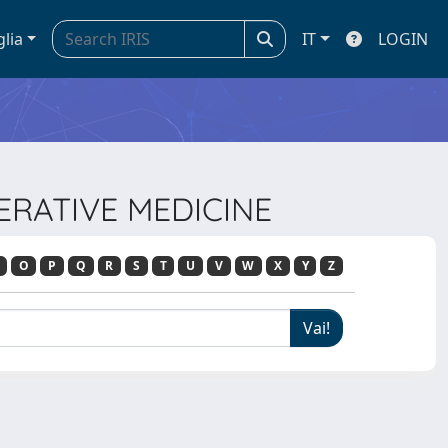
glia
IT
LOGIN
NERATIVE MEDICINE
O
P
Q
R
S
T
U
V
W
X
Y
Z