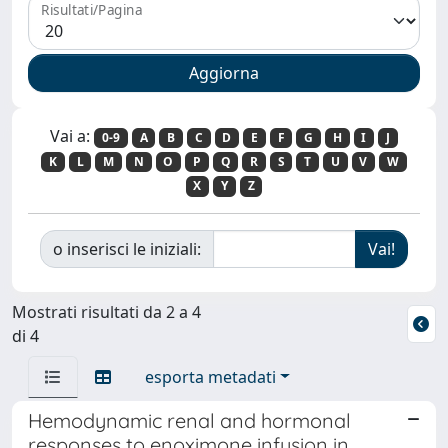
Risultati/Pagina
Vai a:
0-9
A
B
C
D
E
F
G
H
I
J
K
L
M
N
O
P
Q
R
S
T
U
V
W
X
Y
Z
o inserisci le iniziali:
Mostrati risultati da 2 a 4
di 4
esporta metadati
Hemodynamic renal and hormonal
responses to enoximone infusion in