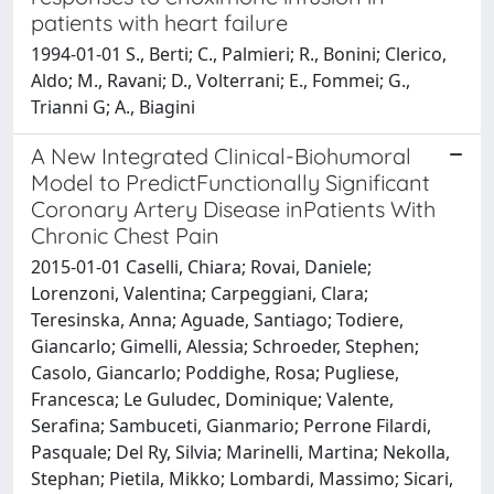
patients with heart failure
1994-01-01 S., Berti; C., Palmieri; R., Bonini; Clerico,
Aldo; M., Ravani; D., Volterrani; E., Fommei; G.,
Trianni G; A., Biagini
A New Integrated Clinical-Biohumoral
Model to PredictFunctionally Significant
Coronary Artery Disease inPatients With
Chronic Chest Pain
2015-01-01 Caselli, Chiara; Rovai, Daniele;
Lorenzoni, Valentina; Carpeggiani, Clara;
Teresinska, Anna; Aguade, Santiago; Todiere,
Giancarlo; Gimelli, Alessia; Schroeder, Stephen;
Casolo, Giancarlo; Poddighe, Rosa; Pugliese,
Francesca; Le Guludec, Dominique; Valente,
Serafina; Sambuceti, Gianmario; Perrone Filardi,
Pasquale; Del Ry, Silvia; Marinelli, Martina; Nekolla,
Stephan; Pietila, Mikko; Lombardi, Massimo; Sicari,