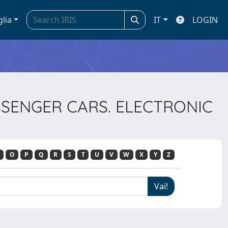
glia
IT
LOGIN
ASSENGER CARS. ELECTRONIC
O
P
Q
R
S
T
U
V
W
X
Y
Z