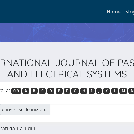
Home
Sfo
INTERNATIONAL JOURNAL OF P
AND ELECTRICAL SYSTEMS
ai a:
0-9
A
B
C
D
E
F
G
H
I
J
K
L
M
N
o inserisci le iniziali:
tati da 1 a 1 di 1