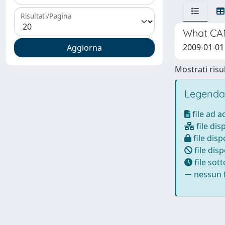
Risultati/Pagina
What CAN
2009-01-01
Mostrati risul
Legenda
file ad 
file dis
file disp
file disp
file sot
nessun f