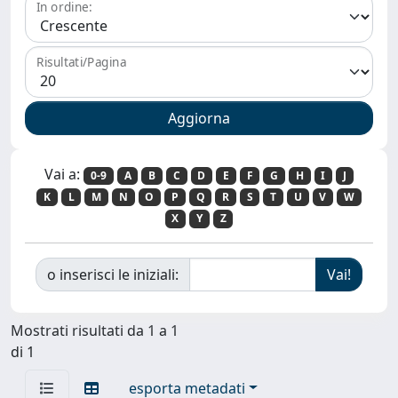
In ordine:
Risultati/Pagina
Vai a:
0-9
A
B
C
D
E
F
G
H
I
J
K
L
M
N
O
P
Q
R
S
T
U
V
W
X
Y
Z
o inserisci le iniziali:
Mostrati risultati da 1 a 1
di 1
esporta metadati