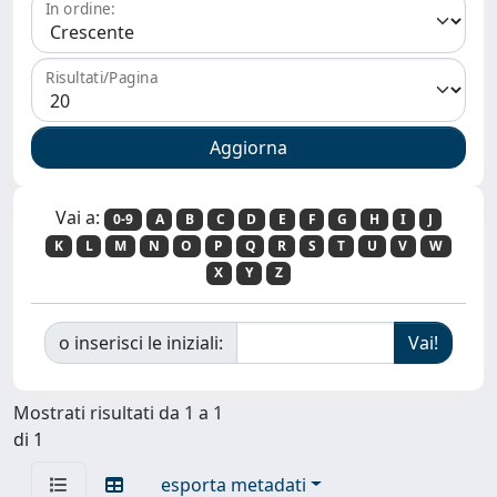
In ordine:
Risultati/Pagina
Vai a:
0-9
A
B
C
D
E
F
G
H
I
J
K
L
M
N
O
P
Q
R
S
T
U
V
W
X
Y
Z
o inserisci le iniziali:
Mostrati risultati da 1 a 1
di 1
esporta metadati