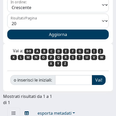
In ordine:
Risultati/Pagina
Vai a:
0-9
A
B
C
D
E
F
G
H
I
J
K
L
M
N
O
P
Q
R
S
T
U
V
W
X
Y
Z
o inserisci le iniziali:
Mostrati risultati da 1 a 1
di 1
esporta metadati