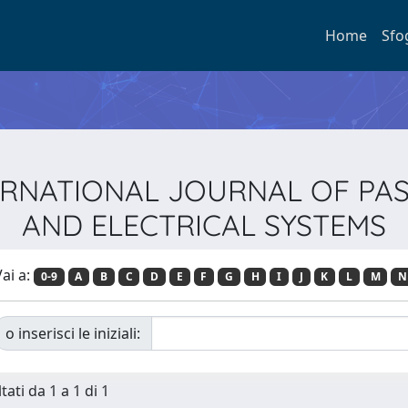
Home
Sfo
INTERNATIONAL JOURNAL OF P
AND ELECTRICAL SYSTEMS
ai a:
0-9
A
B
C
D
E
F
G
H
I
J
K
L
M
N
o inserisci le iniziali:
tati da 1 a 1 di 1