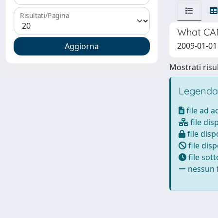
Risultati/Pagina
What CAN
2009-01-01
Mostrati risul
Legenda
file ad 
file dis
file disp
file disp
file sot
nessun f