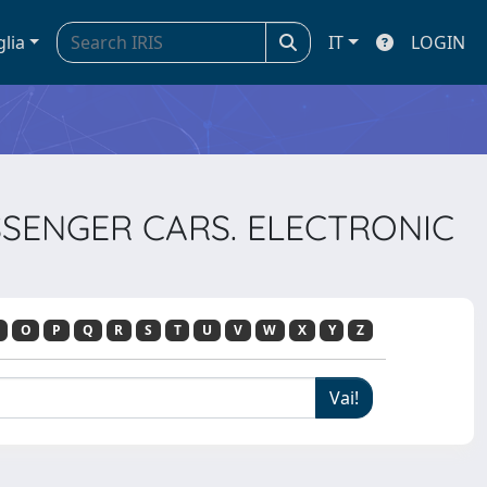
glia
IT
LOGIN
ASSENGER CARS. ELECTRONIC
O
P
Q
R
S
T
U
V
W
X
Y
Z