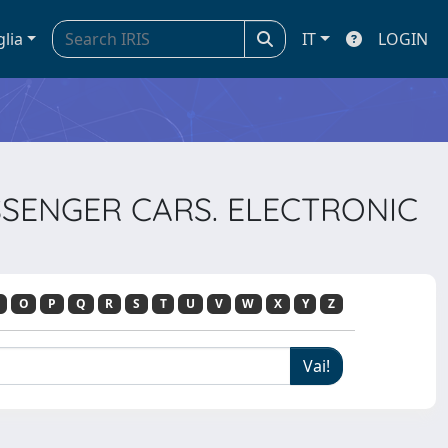
glia
IT
LOGIN
ASSENGER CARS. ELECTRONIC
O
P
Q
R
S
T
U
V
W
X
Y
Z