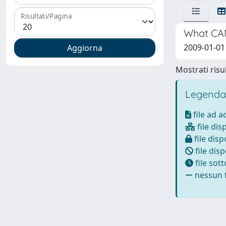
Risultati/Pagina
What CAN
2009-01-01
Mostrati risul
Legenda
file ad 
file dis
file disp
file disp
file sot
nessun f