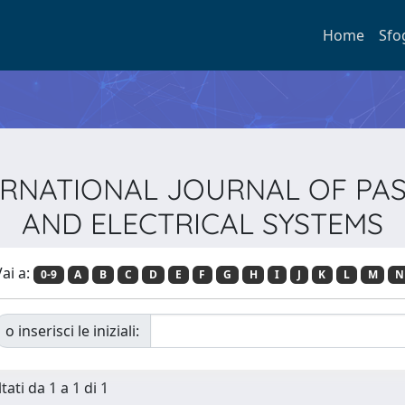
Home
Sfo
INTERNATIONAL JOURNAL OF P
AND ELECTRICAL SYSTEMS
ai a:
0-9
A
B
C
D
E
F
G
H
I
J
K
L
M
N
o inserisci le iniziali:
tati da 1 a 1 di 1