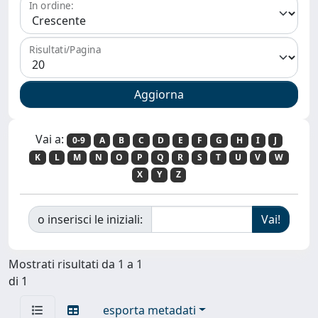
In ordine:
Risultati/Pagina
Vai a:
0-9
A
B
C
D
E
F
G
H
I
J
K
L
M
N
O
P
Q
R
S
T
U
V
W
X
Y
Z
o inserisci le iniziali:
Mostrati risultati da 1 a 1
di 1
esporta metadati