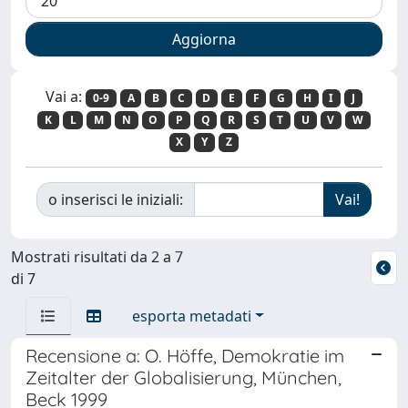
Vai a:
0-9
A
B
C
D
E
F
G
H
I
J
K
L
M
N
O
P
Q
R
S
T
U
V
W
X
Y
Z
o inserisci le iniziali:
Mostrati risultati da 2 a 7
di 7
esporta metadati
Recensione a: O. Höffe, Demokratie im
Zeitalter der Globalisierung, München,
Beck 1999