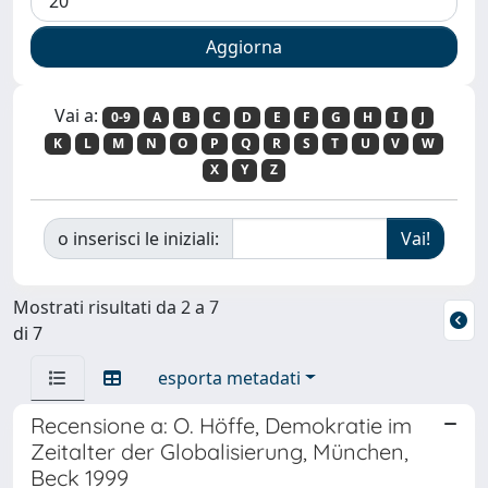
Vai a:
0-9
A
B
C
D
E
F
G
H
I
J
K
L
M
N
O
P
Q
R
S
T
U
V
W
X
Y
Z
o inserisci le iniziali:
Mostrati risultati da 2 a 7
di 7
esporta metadati
Recensione a: O. Höffe, Demokratie im
Zeitalter der Globalisierung, München,
Beck 1999