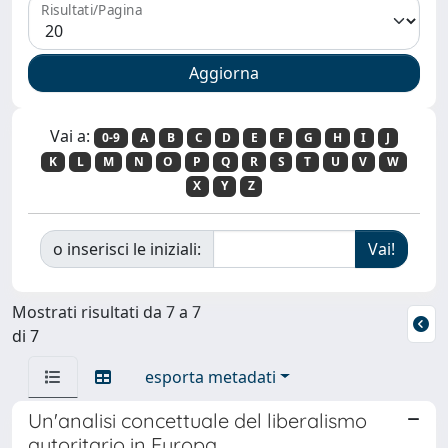
Risultati/Pagina
Vai a:
0-9
A
B
C
D
E
F
G
H
I
J
K
L
M
N
O
P
Q
R
S
T
U
V
W
X
Y
Z
o inserisci le iniziali:
Mostrati risultati da 7 a 7
di 7
esporta metadati
Un'analisi concettuale del liberalismo
autoritario in Europa