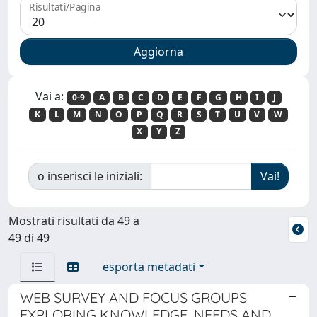
Risultati/Pagina
Vai a:
0-9
A
B
C
D
E
F
G
H
I
J
K
L
M
N
O
P
Q
R
S
T
U
V
W
X
Y
Z
o inserisci le iniziali:
Mostrati risultati da 49 a
49 di 49
esporta metadati
WEB SURVEY AND FOCUS GROUPS
EXPLORING KNOWLEDGE, NEEDS AND