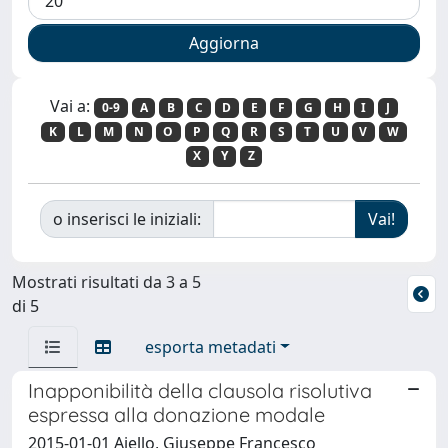
Vai a:
0-9
A
B
C
D
E
F
G
H
I
J
K
L
M
N
O
P
Q
R
S
T
U
V
W
X
Y
Z
o inserisci le iniziali:
Mostrati risultati da 3 a 5
di 5
esporta metadati
Inapponibilità della clausola risolutiva
espressa alla donazione modale
2015-01-01 Aiello, Giuseppe Francesco