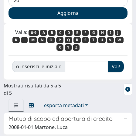
Vai a:
0-9
A
B
C
D
E
F
G
H
I
J
K
L
M
N
O
P
Q
R
S
T
U
V
W
X
Y
Z
o inserisci le iniziali:
Mostrati risultati da 5 a 5
di 5
esporta metadati
Mutuo di scopo ed apertura di credito
2008-01-01 Martone, Luca