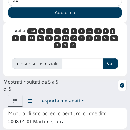
Vai a:
0-9
A
B
C
D
E
F
G
H
I
J
K
L
M
N
O
P
Q
R
S
T
U
V
W
X
Y
Z
o inserisci le iniziali:
Mostrati risultati da 5 a 5
di 5
esporta metadati
Mutuo di scopo ed apertura di credito
2008-01-01 Martone, Luca