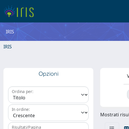
IRIS
IRIS
Opzioni
V
Ordina per:
In ordine:
Mostrati risul
Risultati/Pagina