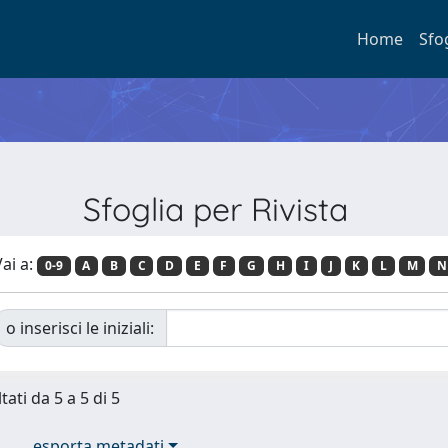
Home
Sfo
Sfoglia per Rivista
ai a:
0-9
A
B
C
D
E
F
G
H
I
J
K
L
M
N
o inserisci le iniziali:
tati da 5 a 5 di 5
esporta metadati