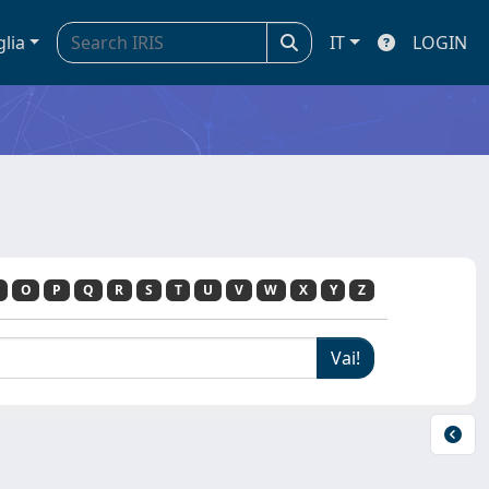
glia
IT
LOGIN
O
P
Q
R
S
T
U
V
W
X
Y
Z