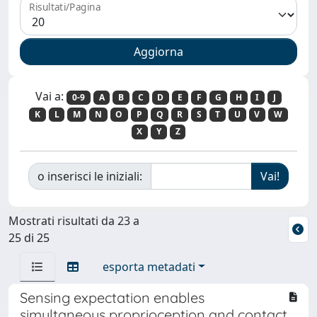
Risultati/Pagina
Vai a:
0-9
A
B
C
D
E
F
G
H
I
J
K
L
M
N
O
P
Q
R
S
T
U
V
W
X
Y
Z
o inserisci le iniziali:
Mostrati risultati da 23 a
25 di 25
esporta metadati
Sensing expectation enables
simultaneous proprioception and contact