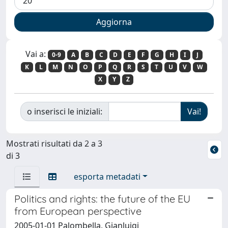
Vai a:
0-9
A
B
C
D
E
F
G
H
I
J
K
L
M
N
O
P
Q
R
S
T
U
V
W
X
Y
Z
o inserisci le iniziali:
Mostrati risultati da 2 a 3
di 3
esporta metadati
Politics and rights: the future of the EU
from European perspective
2005-01-01 Palombella, Gianluigi