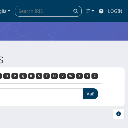
glia
IT
LOGIN
S
O
P
Q
R
S
T
U
V
W
X
Y
Z