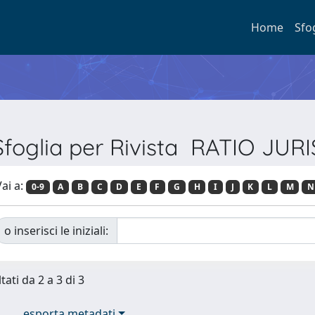
Home
Sfo
Sfoglia per Rivista RATIO JURI
ai a:
0-9
A
B
C
D
E
F
G
H
I
J
K
L
M
N
o inserisci le iniziali:
tati da 2 a 3 di 3
esporta metadati