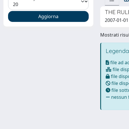
THE RUL
2007-01-01
Mostrati risul
Legenda
file ad 
file dis
file disp
file disp
file sot
nessun f