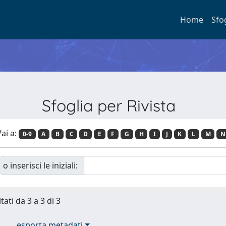
Home
Sfo
Sfoglia per Rivista
ai a:
0-9
A
B
C
D
E
F
G
H
I
J
K
L
M
N
o inserisci le iniziali:
tati da 3 a 3 di 3
esporta metadati