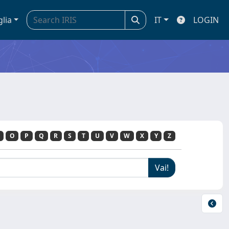
glia
IT
LOGIN
O
P
Q
R
S
T
U
V
W
X
Y
Z