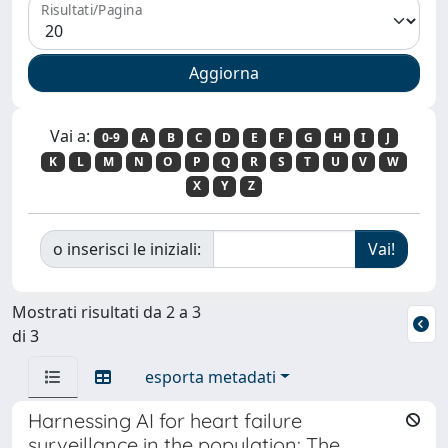
Risultati/Pagina
Vai a:
0-9
A
B
C
D
E
F
G
H
I
J
K
L
M
N
O
P
Q
R
S
T
U
V
W
X
Y
Z
o inserisci le iniziali:
Mostrati risultati da 2 a 3
di 3
esporta metadati
Harnessing AI for heart failure
surveillance in the population: The