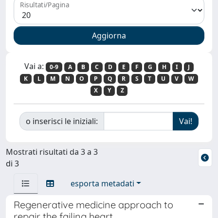
Risultati/Pagina
Vai a:
0-9
A
B
C
D
E
F
G
H
I
J
K
L
M
N
O
P
Q
R
S
T
U
V
W
X
Y
Z
o inserisci le iniziali:
Mostrati risultati da 3 a 3
di 3
esporta metadati
Regenerative medicine approach to
repair the failing heart