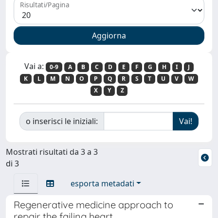
Risultati/Pagina
Vai a:
0-9
A
B
C
D
E
F
G
H
I
J
K
L
M
N
O
P
Q
R
S
T
U
V
W
X
Y
Z
o inserisci le iniziali:
Mostrati risultati da 3 a 3
di 3
esporta metadati
Regenerative medicine approach to
repair the failing heart