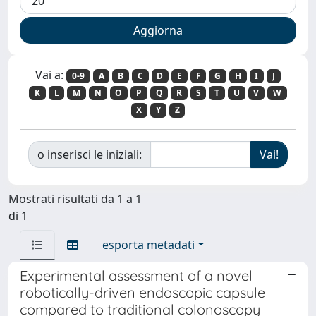
Vai a:
0-9
A
B
C
D
E
F
G
H
I
J
K
L
M
N
O
P
Q
R
S
T
U
V
W
X
Y
Z
o inserisci le iniziali:
Mostrati risultati da 1 a 1
di 1
esporta metadati
Experimental assessment of a novel
robotically-driven endoscopic capsule
compared to traditional colonoscopy