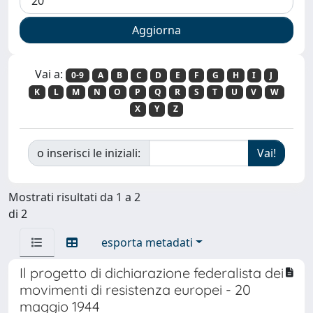
Vai a:
0-9
A
B
C
D
E
F
G
H
I
J
K
L
M
N
O
P
Q
R
S
T
U
V
W
X
Y
Z
o inserisci le iniziali:
Mostrati risultati da 1 a 2
di 2
esporta metadati
Il progetto di dichiarazione federalista dei
movimenti di resistenza europei - 20
maggio 1944