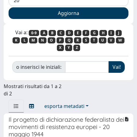
Vai a:
0-9
A
B
C
D
E
F
G
H
I
J
K
L
M
N
O
P
Q
R
S
T
U
V
W
X
Y
Z
o inserisci le iniziali:
Mostrati risultati da 1 a 2
di 2
esporta metadati
Il progetto di dichiarazione federalista dei
movimenti di resistenza europei - 20
maggio 1944