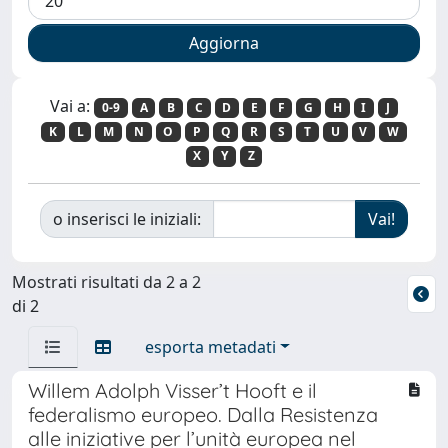
Vai a:
0-9
A
B
C
D
E
F
G
H
I
J
K
L
M
N
O
P
Q
R
S
T
U
V
W
X
Y
Z
o inserisci le iniziali:
Mostrati risultati da 2 a 2
di 2
esporta metadati
Willem Adolph Visser’t Hooft e il
federalismo europeo. Dalla Resistenza
alle iniziative per l’unità europea nel