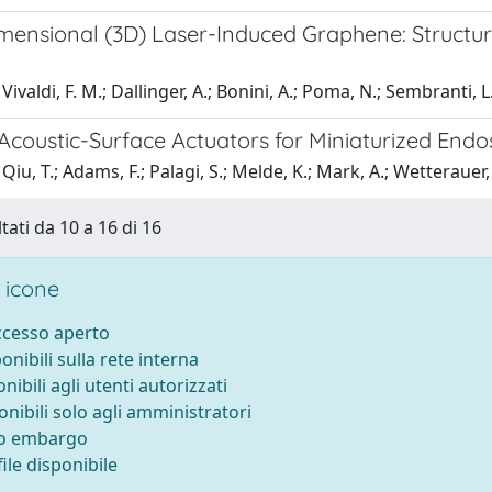
mensional (3D) Laser-Induced Graphene: Structure
ivaldi, F. M.; Dallinger, A.; Bonini, A.; Poma, N.; Sembranti, L.;
 Acoustic-Surface Actuators for Miniaturized End
iu, T.; Adams, F.; Palagi, S.; Melde, K.; Mark, A.; Wetterauer, U
tati da 10 a 16 di 16
 icone
accesso aperto
ponibili sulla rete interna
onibili agli utenti autorizzati
onibili solo agli amministratori
to embargo
ile disponibile