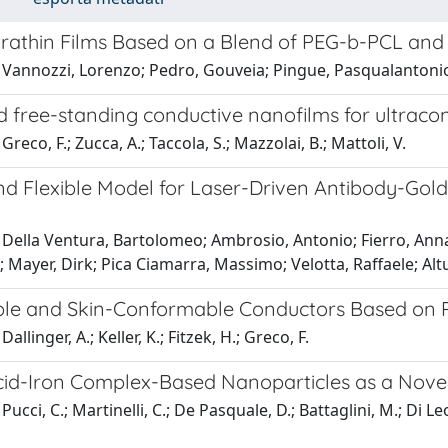
trathin Films Based on a Blend of PEG-b-PCL an
 Vannozzi, Lorenzo; Pedro, Gouveia; Pingue, Pasqualantonio;
 free-standing conductive nanofilms for ultracon
reco, F.; Zucca, A.; Taccola, S.; Mazzolai, B.; Mattoli, V.
d Flexible Model for Laser-Driven Antibody-Gold 
Della Ventura, Bartolomeo; Ambrosio, Antonio; Fierro, Annal
 Mayer, Dirk; Pica Ciamarra, Massimo; Velotta, Raffaele; Altu
ble and Skin-Conformable Conductors Based on
allinger, A.; Keller, K.; Fitzek, H.; Greco, F.
cid-Iron Complex-Based Nanoparticles as a Novel 
Pucci, C.; Martinelli, C.; De Pasquale, D.; Battaglini, M.; Di L