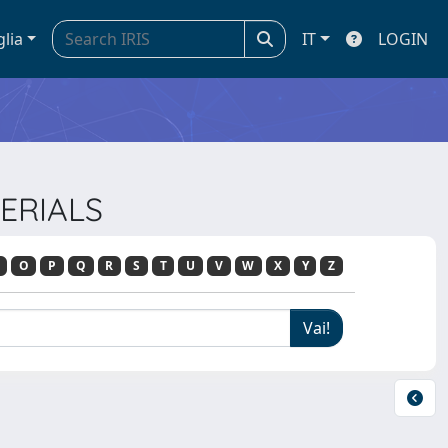
glia
IT
LOGIN
TERIALS
O
P
Q
R
S
T
U
V
W
X
Y
Z