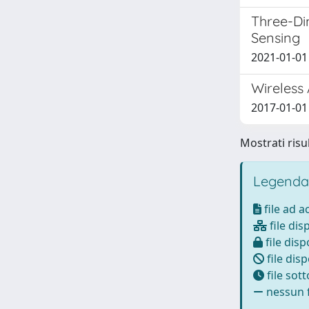
Three-Di
Sensing
2021-01-01 V
Wireless
2017-01-01 Q
Mostrati risul
Legenda
file ad 
file dis
file disp
file disp
file sot
nessun f