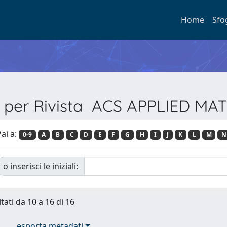
Home
Sfo
a per Rivista ACS APPLIED MA
ai a:
0-9
A
B
C
D
E
F
G
H
I
J
K
L
M
N
o inserisci le iniziali:
tati da 10 a 16 di 16
esporta metadati