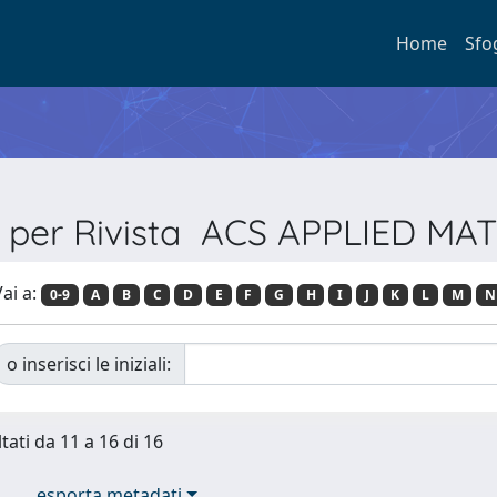
Home
Sfo
a per Rivista ACS APPLIED MA
ai a:
0-9
A
B
C
D
E
F
G
H
I
J
K
L
M
N
o inserisci le iniziali:
tati da 11 a 16 di 16
esporta metadati