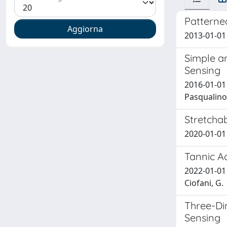
Patterned
2013-01-01 G
Simple an
Sensing
2016-01-01 
Pasqualino;
Stretcha
2020-01-01 D
Tannic A
2022-01-01 
Ciofani, G.
Three-Di
Sensing