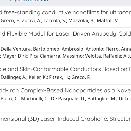
 free-standing conductive nanofilms for ultracon
reco, F.; Zucca, A.; Taccola, S.; Mazzolai, B.; Mattoli, V.
d Flexible Model for Laser-Driven Antibody-Gold 
Della Ventura, Bartolomeo; Ambrosio, Antonio; Fierro, Annal
 Mayer, Dirk; Pica Ciamarra, Massimo; Velotta, Raffaele; Altu
ble and Skin-Conformable Conductors Based on
allinger, A.; Keller, K.; Fitzek, H.; Greco, F.
cid-Iron Complex-Based Nanoparticles as a Novel 
Pucci, C.; Martinelli, C.; De Pasquale, D.; Battaglini, M.; Di L
mensional (3D) Laser-Induced Graphene: Structure