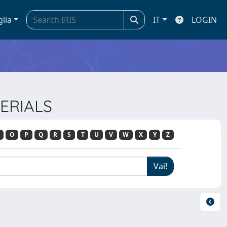
glia
IT
LOGIN
TERIALS
O
P
Q
R
S
T
U
V
W
X
Y
Z