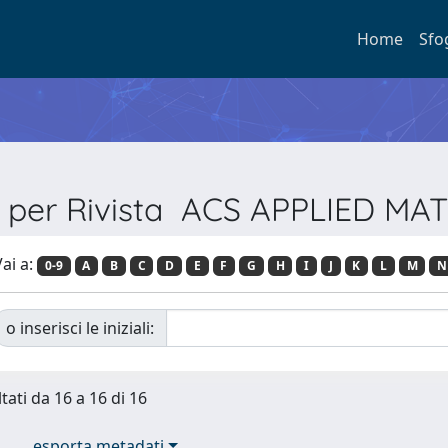
Home
Sfo
a per Rivista ACS APPLIED MA
ai a:
0-9
A
B
C
D
E
F
G
H
I
J
K
L
M
N
o inserisci le iniziali:
tati da 16 a 16 di 16
esporta metadati