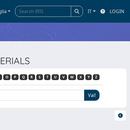
glia
IT
LOGIN
TERIALS
O
P
Q
R
S
T
U
V
W
X
Y
Z