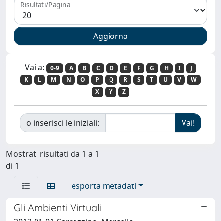
Risultati/Pagina
Vai a:
0-9
A
B
C
D
E
F
G
H
I
J
K
L
M
N
O
P
Q
R
S
T
U
V
W
X
Y
Z
o inserisci le iniziali:
Mostrati risultati da 1 a 1
di 1
esporta metadati
Gli Ambienti Virtuali