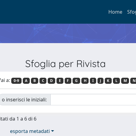
Home
Sfo
Sfoglia per Rivista
ai a:
0-9
A
B
C
D
E
F
G
H
I
J
K
L
M
N
o inserisci le iniziali:
tati da 1 a 6 di 6
esporta metadati