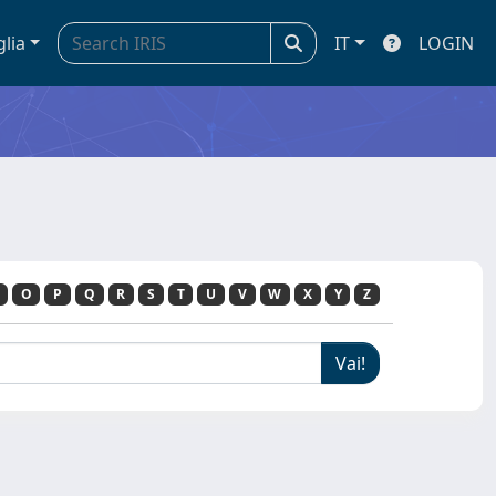
glia
IT
LOGIN
O
P
Q
R
S
T
U
V
W
X
Y
Z