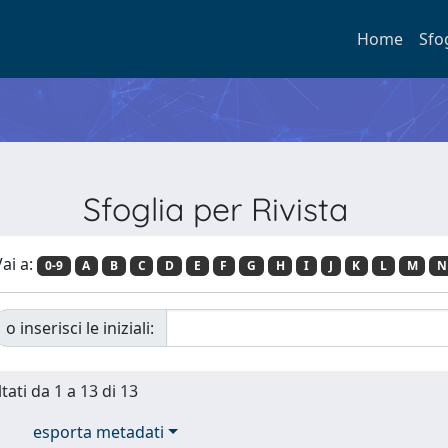
Home
Sfo
Sfoglia per Rivista
ai a:
0-9
A
B
C
D
E
F
G
H
I
J
K
L
M
N
o inserisci le iniziali:
tati da 1 a 13 di 13
esporta metadati