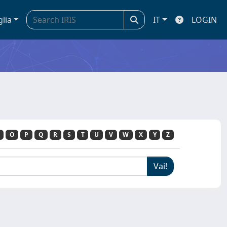
glia
IT
LOGIN
O
P
Q
R
S
T
U
V
W
X
Y
Z