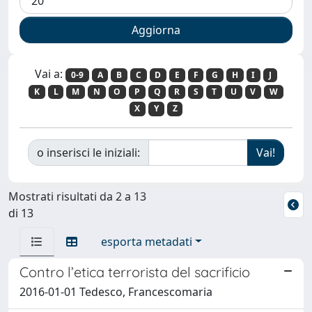
Vai a:
0-9
A
B
C
D
E
F
G
H
I
J
K
L
M
N
O
P
Q
R
S
T
U
V
W
X
Y
Z
o inserisci le iniziali:
Mostrati risultati da 2 a 13
di 13
esporta metadati
Contro l’etica terrorista del sacrificio
2016-01-01 Tedesco, Francescomaria