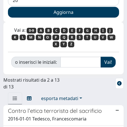
Vai a:
0-9
A
B
C
D
E
F
G
H
I
J
K
L
M
N
O
P
Q
R
S
T
U
V
W
X
Y
Z
o inserisci le iniziali:
Mostrati risultati da 2 a 13
di 13
esporta metadati
Contro l’etica terrorista del sacrificio
2016-01-01 Tedesco, Francescomaria