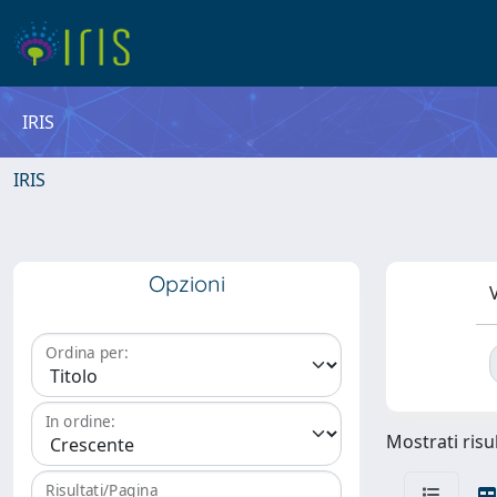
IRIS
IRIS
Opzioni
V
Ordina per:
In ordine:
Mostrati risul
Risultati/Pagina