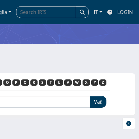
glia
IT
LOGIN
O
P
Q
R
S
T
U
V
W
X
Y
Z