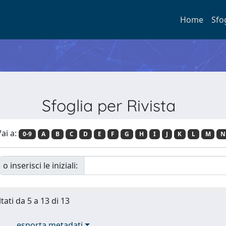
Home
Sfo
Sfoglia per Rivista
ai a:
0-9
A
B
C
D
E
F
G
H
I
J
K
L
M
N
o inserisci le iniziali:
tati da 5 a 13 di 13
esporta metadati