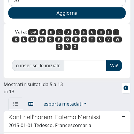
Vai a:
0-9
A
B
C
D
E
F
G
H
I
J
K
L
M
N
O
P
Q
R
S
T
U
V
W
X
Y
Z
o inserisci le iniziali:
Mostrati risultati da 5 a 13
di 13
esporta metadati
Kant nell'harem: Fatema Mernissi
2015-01-01 Tedesco, Francescomaria