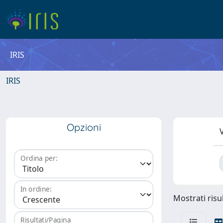
IRIS
IRIS
Opzioni
V
Ordina per:
In ordine:
Mostrati risul
Risultati/Pagina