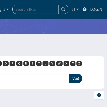
glia
IT
LOGIN
O
P
Q
R
S
T
U
V
W
X
Y
Z