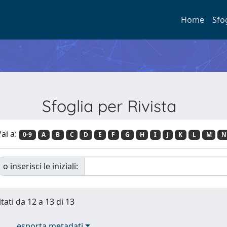
Home
Sfo
Sfoglia per Rivista
ai a:
0-9
A
B
C
D
E
F
G
H
I
J
K
L
M
N
o inserisci le iniziali:
tati da 12 a 13 di 13
esporta metadati