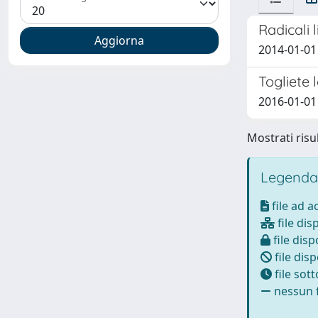
Radicali l
2014-01-01
Togliete l
2016-01-01
Mostrati risul
Legenda
file ad 
file dis
file disp
file disp
file sot
nessun f