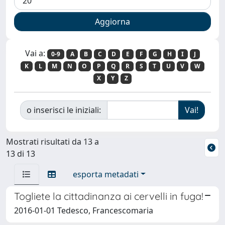
Vai a:
0-9
A
B
C
D
E
F
G
H
I
J
K
L
M
N
O
P
Q
R
S
T
U
V
W
X
Y
Z
o inserisci le iniziali:
Mostrati risultati da 13 a
13 di 13
esporta metadati
Togliete la cittadinanza ai cervelli in fuga!
2016-01-01 Tedesco, Francescomaria