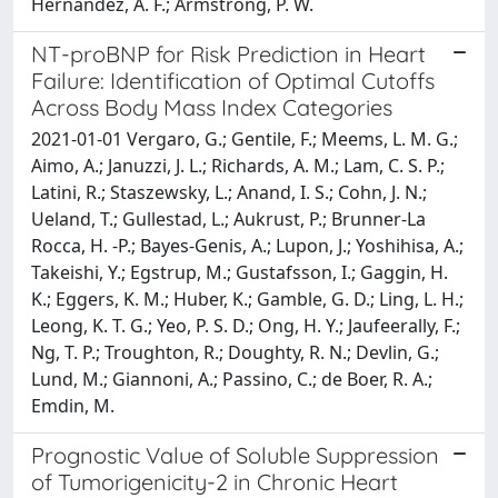
Hernandez, A. F.; Armstrong, P. W.
NT-proBNP for Risk Prediction in Heart
Failure: Identification of Optimal Cutoffs
Across Body Mass Index Categories
2021-01-01 Vergaro, G.; Gentile, F.; Meems, L. M. G.;
Aimo, A.; Januzzi, J. L.; Richards, A. M.; Lam, C. S. P.;
Latini, R.; Staszewsky, L.; Anand, I. S.; Cohn, J. N.;
Ueland, T.; Gullestad, L.; Aukrust, P.; Brunner-La
Rocca, H. -P.; Bayes-Genis, A.; Lupon, J.; Yoshihisa, A.;
Takeishi, Y.; Egstrup, M.; Gustafsson, I.; Gaggin, H.
K.; Eggers, K. M.; Huber, K.; Gamble, G. D.; Ling, L. H.;
Leong, K. T. G.; Yeo, P. S. D.; Ong, H. Y.; Jaufeerally, F.;
Ng, T. P.; Troughton, R.; Doughty, R. N.; Devlin, G.;
Lund, M.; Giannoni, A.; Passino, C.; de Boer, R. A.;
Emdin, M.
Prognostic Value of Soluble Suppression
of Tumorigenicity-2 in Chronic Heart