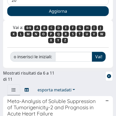
Vai a:
0-9
A
B
C
D
E
F
G
H
I
J
K
L
M
N
O
P
Q
R
S
T
U
V
W
X
Y
Z
o inserisci le iniziali:
Mostrati risultati da 6 a 11
di 11
esporta metadati
Meta-Analysis of Soluble Suppression
of Tumorigenicity-2 and Prognosis in
Acute Heart Failure