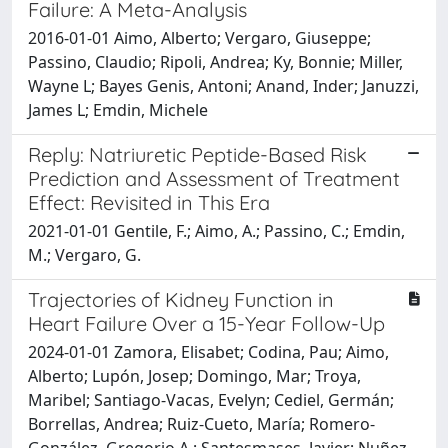
Failure: A Meta-Analysis
2016-01-01 Aimo, Alberto; Vergaro, Giuseppe;
Passino, Claudio; Ripoli, Andrea; Ky, Bonnie; Miller,
Wayne L; Bayes Genis, Antoni; Anand, Inder; Januzzi,
James L; Emdin, Michele
Reply: Natriuretic Peptide-Based Risk
Prediction and Assessment of Treatment
Effect: Revisited in This Era
2021-01-01 Gentile, F.; Aimo, A.; Passino, C.; Emdin,
M.; Vergaro, G.
Trajectories of Kidney Function in
Heart Failure Over a 15-Year Follow-Up
2024-01-01 Zamora, Elisabet; Codina, Pau; Aimo,
Alberto; Lupón, Josep; Domingo, Mar; Troya,
Maribel; Santiago-Vacas, Evelyn; Cediel, Germán;
Borrellas, Andrea; Ruiz-Cueto, María; Romero-
González, Gregorio A.; Santesmases, Javier; Nuñez,