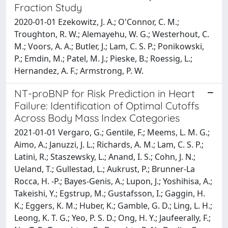
Fraction Study
2020-01-01 Ezekowitz, J. A.; O'Connor, C. M.;
Troughton, R. W.; Alemayehu, W. G.; Westerhout, C.
M.; Voors, A. A.; Butler, J.; Lam, C. S. P.; Ponikowski,
P.; Emdin, M.; Patel, M. J.; Pieske, B.; Roessig, L.;
Hernandez, A. F.; Armstrong, P. W.
NT-proBNP for Risk Prediction in Heart
Failure: Identification of Optimal Cutoffs
Across Body Mass Index Categories
2021-01-01 Vergaro, G.; Gentile, F.; Meems, L. M. G.;
Aimo, A.; Januzzi, J. L.; Richards, A. M.; Lam, C. S. P.;
Latini, R.; Staszewsky, L.; Anand, I. S.; Cohn, J. N.;
Ueland, T.; Gullestad, L.; Aukrust, P.; Brunner-La
Rocca, H. -P.; Bayes-Genis, A.; Lupon, J.; Yoshihisa, A.;
Takeishi, Y.; Egstrup, M.; Gustafsson, I.; Gaggin, H.
K.; Eggers, K. M.; Huber, K.; Gamble, G. D.; Ling, L. H.;
Leong, K. T. G.; Yeo, P. S. D.; Ong, H. Y.; Jaufeerally, F.;