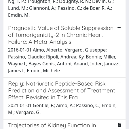
Ng, T. P.; Troughton, R.; Doughty, R. N.; Devlin, G.;
Lund, M.; Giannoni, A.; Passino, C.; de Boer, R. A.;
Emdin, M.
Prognostic Value of Soluble Suppression
of Tumorigenicity-2 in Chronic Heart
Failure: A Meta-Analysis
2016-01-01 Aimo, Alberto; Vergaro, Giuseppe;
Passino, Claudio; Ripoli, Andrea; Ky, Bonnie; Miller,
Wayne L; Bayes Genis, Antoni; Anand, Inder; Januzzi,
James L; Emdin, Michele
Reply: Natriuretic Peptide-Based Risk
Prediction and Assessment of Treatment
Effect: Revisited in This Era
2021-01-01 Gentile, F.; Aimo, A.; Passino, C.; Emdin,
M.; Vergaro, G.
Trajectories of Kidney Function in