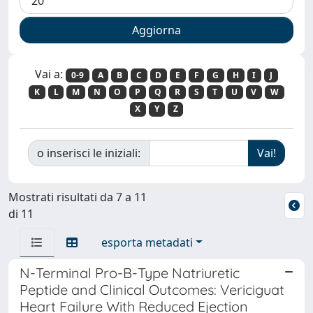
Vai a:
0-9
A
B
C
D
E
F
G
H
I
J
K
L
M
N
O
P
Q
R
S
T
U
V
W
X
Y
Z
o inserisci le iniziali:
Mostrati risultati da 7 a 11
di 11
esporta metadati
N-Terminal Pro-B-Type Natriuretic
Peptide and Clinical Outcomes: Vericiguat
Heart Failure With Reduced Ejection