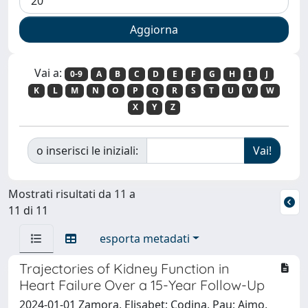
Vai a:
0-9
A
B
C
D
E
F
G
H
I
J
K
L
M
N
O
P
Q
R
S
T
U
V
W
X
Y
Z
o inserisci le iniziali:
Mostrati risultati da 11 a
11 di 11
esporta metadati
Trajectories of Kidney Function in
Heart Failure Over a 15-Year Follow-Up
2024-01-01 Zamora, Elisabet; Codina, Pau; Aimo,