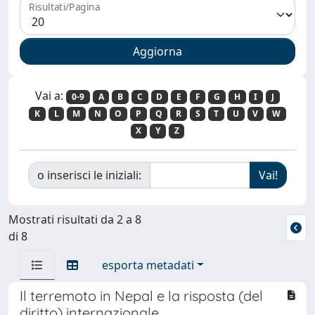
Risultati/Pagina
Vai a:
0-9
A
B
C
D
E
F
G
H
I
J
K
L
M
N
O
P
Q
R
S
T
U
V
W
X
Y
Z
o inserisci le iniziali:
Mostrati risultati da 2 a 8
di 8
esporta metadati
Il terremoto in Nepal e la risposta (del
diritto) internazionale