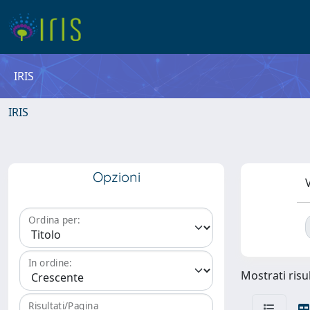
IRIS
IRIS
Opzioni
V
Ordina per:
In ordine:
Mostrati risul
Risultati/Pagina