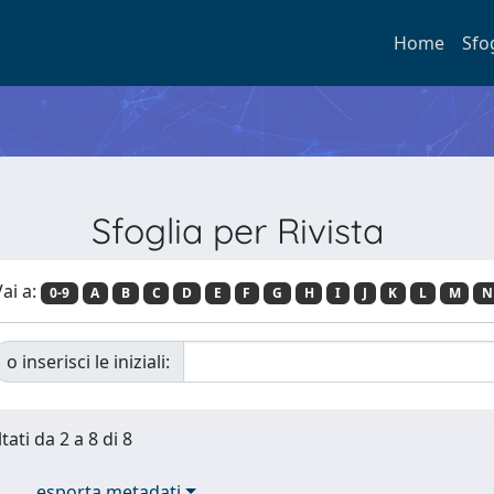
Home
Sfo
Sfoglia per Rivista
ai a:
0-9
A
B
C
D
E
F
G
H
I
J
K
L
M
N
o inserisci le iniziali:
tati da 2 a 8 di 8
esporta metadati