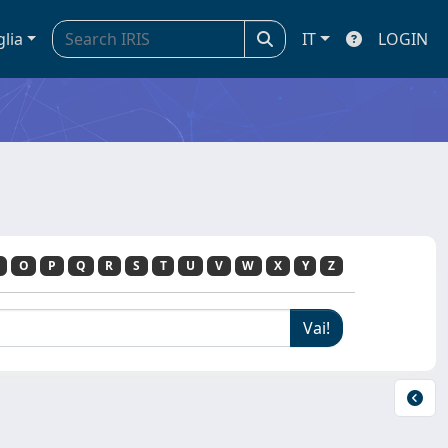
glia
IT
LOGIN
O
P
Q
R
S
T
U
V
W
X
Y
Z