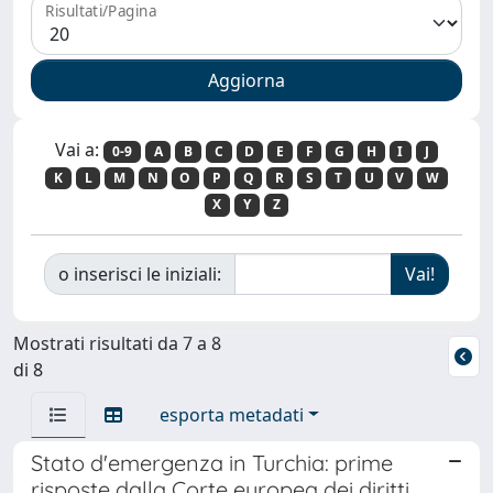
Risultati/Pagina
Vai a:
0-9
A
B
C
D
E
F
G
H
I
J
K
L
M
N
O
P
Q
R
S
T
U
V
W
X
Y
Z
o inserisci le iniziali:
Mostrati risultati da 7 a 8
di 8
esporta metadati
Stato d'emergenza in Turchia: prime
risposte dalla Corte europea dei diritti