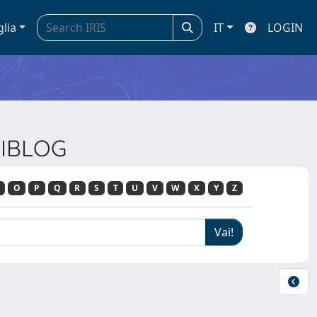
glia
IT
LOGIN
DIBLOG
O
P
Q
R
S
T
U
V
W
X
Y
Z