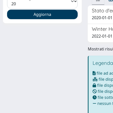
Stato d'e
2020-01-0
Winter H
2022-01-01
Mostrati risul
Legenda
file ad 
file dis
file disp
file disp
file sot
nessun f