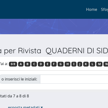
Home
Sfo
ia per Rivista QUADERNI DI SI
ai a:
0-9
A
B
C
D
E
F
G
H
I
J
K
L
M
N
o inserisci le iniziali:
tati da 7 a 8 di 8
esporta metadati