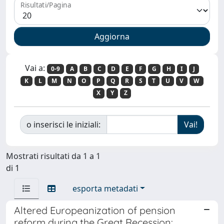
Risultati/Pagina
Vai a:
0-9
A
B
C
D
E
F
G
H
I
J
K
L
M
N
O
P
Q
R
S
T
U
V
W
X
Y
Z
o inserisci le iniziali:
Mostrati risultati da 1 a 1
di 1
esporta metadati
Altered Europeanization of pension
reform during the Great Recession: